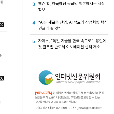
라한
젠슨 황, 한국에선 공급망 일본에서는 시장
3
확보
“AI는 새로운 산업, AI 팩토리 산업혁명 핵심
4
인프라 될 것”
자이스, “독일 기술을 한국 속도로”…용인에
5
첫 글로벌 반도체 이노베이션 센터 개소
를
[열린보도원칙]
당 매체는 독자와 취재원 등 뉴스이용자의 권리
보장을 위해 반론이나 정정보도, 추후보도를 요청할 수 있는
창구를 열어두고 있음을 알려드립니다.
연
고충처리인 배종인 02-866-9957 , news@e4ds.com