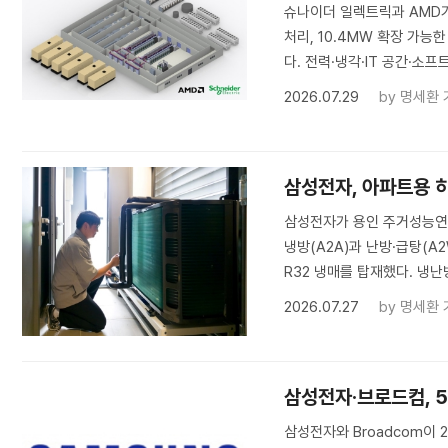
슈나이더 일렉트릭과 AMD가 
처리, 10.4MW 확장 가능
다. 전력·냉각·IT 공간·소프트
2026.07.29
by
명세환 
삼성전자, 아파트용 히
삼성전자가 용인 주거성능연구
냉방(A2A)과 난방·급탕(
R32 냉매를 탑재했다. 냉난방
2026.07.27
by
명세환 
삼성전자·브로드컴, 5
삼성전자와 Broadcom이 