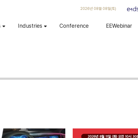
2026년 08월 08일(토)
s
Industries
Conference
EEWebinar