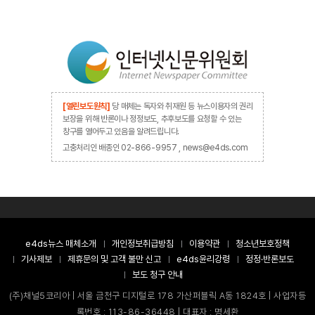
[열린보도원칙]
당 매체는 독자와 취재원 등 뉴스이용자의 권리
보장을 위해 반론이나 정정보도, 추후보도를 요청할 수 있는
창구를 열어두고 있음을 알려드립니다.
고충처리인 배종인 02-866-9957 , news@e4ds.com
e4ds뉴스 매체소개
개인정보취급방침
이용약관
청소년보호정책
기사제보
제휴문의 및 고객 불만 신고
e4ds윤리강령
정정·반론보도
보도 청구 안내
(주)채널5코리아 | 서울 금천구 디지털로 178 가산퍼블릭 A동 1824호 | 사업자등
록번호 : 113-86-36448 | 대표자 : 명세환