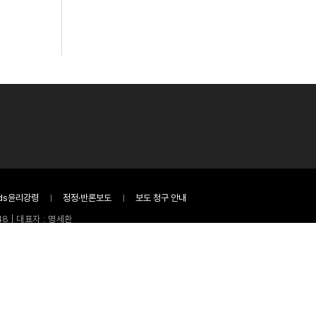
ds윤리강령
정정·반론보도
보도 청구 안내
8 | 대표자 : 명세환
.com
임을 질 수 있습니다.