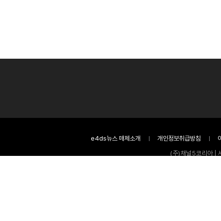
e4ds뉴스 매체소개
개인정보취급방침
(주)채널5코리아 | 
등록번
본 콘텐츠의 저작권은