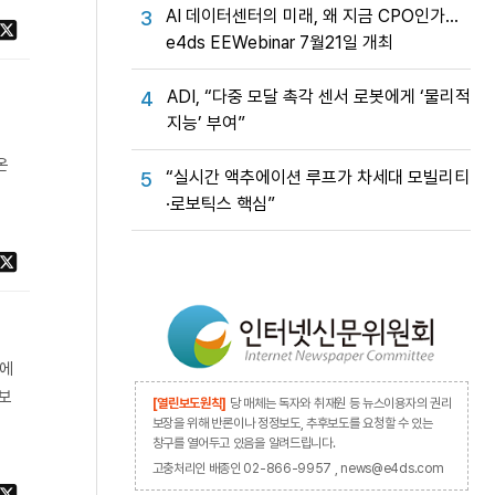
AI 데이터센터의 미래, 왜 지금 CPO인가…
3
e4ds EEWebinar 7월21일 개최
ADI, “다중 모달 촉각 센서 로봇에게 ‘물리적
4
지능’ 부여”
했
온
“실시간 액추에이션 루프가 차세대 모빌리티
5
·로보틱스 핵심”
서에
 보
[열린보도원칙]
당 매체는 독자와 취재원 등 뉴스이용자의 권리
보장을 위해 반론이나 정정보도, 추후보도를 요청할 수 있는
창구를 열어두고 있음을 알려드립니다.
고충처리인 배종인 02-866-9957 , news@e4ds.com