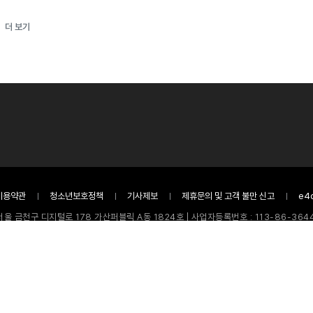
더 보기
이용약관
청소년보호정책
기사제보
제휴문의 및 고객 불만 신고
e4
서울 금천구 디지털로 178 가산퍼블릭 A동 1824호 | 사업자등록번호 : 113-86-3644
청소년보호책임자 : 장은성 | 발행인, 편집인 : 명세환 | 전화 : 02-866-9957
호 : 서울특별시 아 01366 | 등록일 : 2010년 10월 40일 | 제보메일 : news@e4ds
 e4ds뉴스 또는 제공처에 있으며 이를 무단 이용하는 경우 저작권법 등에 따라 법적책
Copyright ©
2026
e4ds News. All Rights Reserved