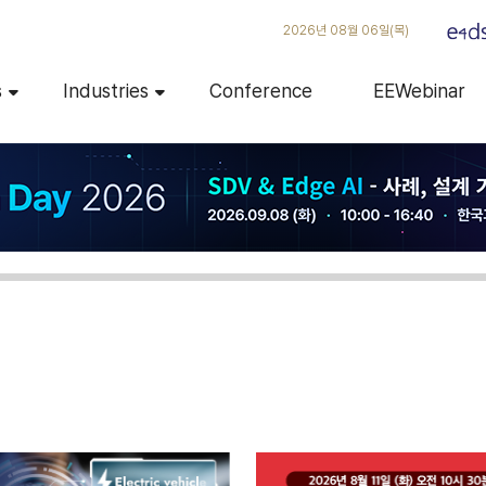
2026년 08월 06일(목)
s
Industries
Conference
EEWebinar