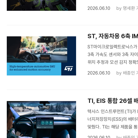
2026.06.10
by
명세환 
ST, 자동차용 6축 
ST마이크로일렉트로닉스가 자
3축 가속도 센서와 3축 자
위치 추정과 모션 감지 정확도
2026.06.10
by
배종인 
TI, EIS 통합 26
텍사스 인스트루먼트(TI)가 
너지저장장치(ESS)의 배터
맞췄다. TI는 해당 제품을 통
2026.06.10
by
배종인 