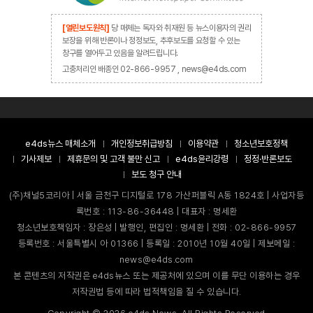
[열린보도원칙]
당 매체는 독자와 취재원 등 뉴스이용자의 권리
보장을 위해 반론이나 정정보도, 추후보도를 요청할 수 있는
창구를 열어두고 있음을 알려드립니다.
고충처리인 배종인 02-866-9957 , news@e4ds.com
e4ds뉴스 매체소개
개인정보취급방침
이용약관
청소년보호정책
기사제보
제휴문의 및 고객 불만 신고
e4ds윤리강령
정정·반론보도
보도 청구 안내
(주)채널5코리아 | 서울 금천구 디지털로 178 가산퍼블릭 A동 1824호 | 사업자등
록번호 : 113-86-36448 | 대표자 : 명세환
청소년보호책임자 : 장은성 | 발행인, 편집인 : 명세환 | 전화 : 02-866-9957
등록번호 : 서울특별시 아 01366 | 등록일 : 2010년 10월 40일 | 제보메일 :
news@e4ds.com
본 콘텐츠의 저작권은 e4ds뉴스 또는 제공처에 있으며 이를 무단 이용하는 경우
저작권법 등에 따라 법적책임을 질 수 있습니다.