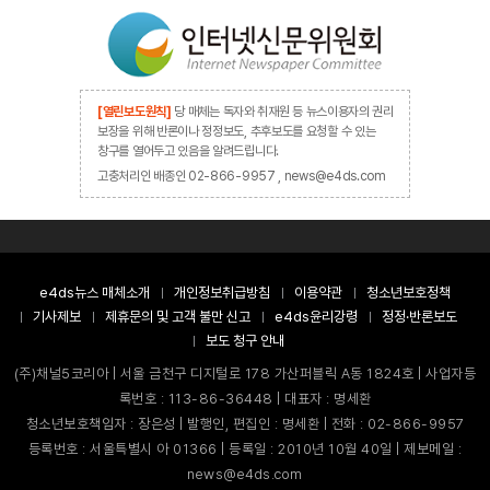
[열린보도원칙]
당 매체는 독자와 취재원 등 뉴스이용자의 권리
보장을 위해 반론이나 정정보도, 추후보도를 요청할 수 있는
창구를 열어두고 있음을 알려드립니다.
고충처리인 배종인 02-866-9957 , news@e4ds.com
e4ds뉴스 매체소개
개인정보취급방침
이용약관
청소년보호정책
기사제보
제휴문의 및 고객 불만 신고
e4ds윤리강령
정정·반론보도
보도 청구 안내
(주)채널5코리아 | 서울 금천구 디지털로 178 가산퍼블릭 A동 1824호 | 사업자등
록번호 : 113-86-36448 | 대표자 : 명세환
청소년보호책임자 : 장은성 | 발행인, 편집인 : 명세환 | 전화 : 02-866-9957
등록번호 : 서울특별시 아 01366 | 등록일 : 2010년 10월 40일 | 제보메일 :
news@e4ds.com