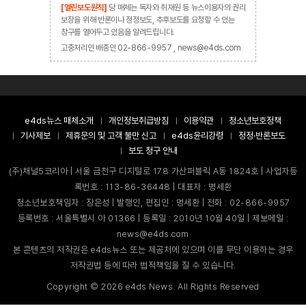
[열린보도원칙]
당 매체는 독자와 취재원 등 뉴스이용자의 권리
보장을 위해 반론이나 정정보도, 추후보도를 요청할 수 있는
창구를 열어두고 있음을 알려드립니다.
고충처리인 배종인 02-866-9957 , news@e4ds.com
e4ds뉴스 매체소개
개인정보취급방침
이용약관
청소년보호정책
기사제보
제휴문의 및 고객 불만 신고
e4ds윤리강령
정정·반론보도
보도 청구 안내
(주)채널5코리아 | 서울 금천구 디지털로 178 가산퍼블릭 A동 1824호 | 사업자등
록번호 : 113-86-36448 | 대표자 : 명세환
청소년보호책임자 : 장은성 | 발행인, 편집인 : 명세환 | 전화 : 02-866-9957
등록번호 : 서울특별시 아 01366 | 등록일 : 2010년 10월 40일 | 제보메일 :
news@e4ds.com
본 콘텐츠의 저작권은 e4ds뉴스 또는 제공처에 있으며 이를 무단 이용하는 경우
저작권법 등에 따라 법적책임을 질 수 있습니다.
Copyright ©
2026
e4ds News. All Rights Reserved