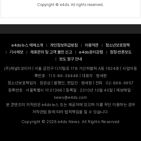
Copyright © e4ds. All rights reserved.
e4ds뉴스 매체소개
개인정보취급방침
이용약관
청소년보호정책
기사제보
제휴문의 및 고객 불만 신고
e4ds윤리강령
정정·반론보도
보도 청구 안내
(주)채널5코리아 | 서울 금천구 디지털로 178 가산퍼블릭 A동 1824호 | 사업자등
록번호 : 113-86-36448 | 대표자 : 명세환
청소년보호책임자 : 장은성 | 발행인, 편집인 : 명세환 | 전화 : 02-866-9957
등록번호 : 서울특별시 아 01366 | 등록일 : 2010년 10월 40일 | 제보메일 :
news@e4ds.com
본 콘텐츠의 저작권은 e4ds뉴스 또는 제공처에 있으며 이를 무단 이용하는 경우
저작권법 등에 따라 법적책임을 질 수 있습니다.
Copyright ©
2026
e4ds News. All Rights Reserved