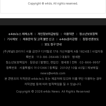
Copyright © e4ds. All rights reserved.
e4ds뉴스 매체소개
개인정보취급방침
이용약관
청소년보호정책
기사제보
제휴문의 및 고객 불만 신고
e4ds윤리강령
정정·반론보도
보도 청구 안내
(주)채널5코리아 | 서울 금천구 디지털로 178 가산퍼블릭 A동 1824호 | 사업자등
록번호 : 113-86-36448 | 대표자 : 명세환
청소년보호책임자 : 장은성 | 발행인, 편집인 : 명세환 | 전화 : 02-866-9957
등록번호 : 서울특별시 아 01366 | 등록일 : 2010년 10월 40일 | 제보메일 :
news@e4ds.com
본 콘텐츠의 저작권은 e4ds뉴스 또는 제공처에 있으며 이를 무단 이용하는 경우
저작권법 등에 따라 법적책임을 질 수 있습니다.
Copyright ©
2026
e4ds News. All Rights Reserved