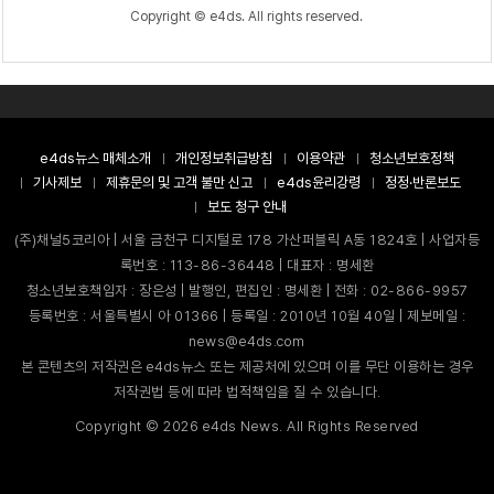
Copyright © e4ds. All rights reserved.
e4ds뉴스 매체소개
개인정보취급방침
이용약관
청소년보호정책
기사제보
제휴문의 및 고객 불만 신고
e4ds윤리강령
정정·반론보도
보도 청구 안내
(주)채널5코리아 | 서울 금천구 디지털로 178 가산퍼블릭 A동 1824호 | 사업자등
록번호 : 113-86-36448 | 대표자 : 명세환
청소년보호책임자 : 장은성 | 발행인, 편집인 : 명세환 | 전화 : 02-866-9957
등록번호 : 서울특별시 아 01366 | 등록일 : 2010년 10월 40일 | 제보메일 :
news@e4ds.com
본 콘텐츠의 저작권은 e4ds뉴스 또는 제공처에 있으며 이를 무단 이용하는 경우
저작권법 등에 따라 법적책임을 질 수 있습니다.
Copyright ©
2026
e4ds News. All Rights Reserved