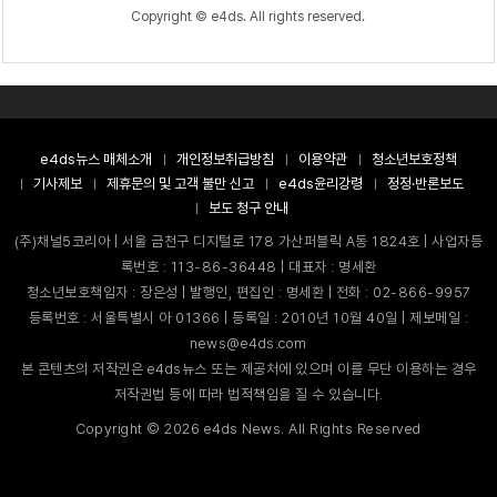
Copyright © e4ds. All rights reserved.
e4ds뉴스 매체소개
개인정보취급방침
이용약관
청소년보호정책
기사제보
제휴문의 및 고객 불만 신고
e4ds윤리강령
정정·반론보도
보도 청구 안내
(주)채널5코리아 | 서울 금천구 디지털로 178 가산퍼블릭 A동 1824호 | 사업자등
록번호 : 113-86-36448 | 대표자 : 명세환
청소년보호책임자 : 장은성 | 발행인, 편집인 : 명세환 | 전화 : 02-866-9957
등록번호 : 서울특별시 아 01366 | 등록일 : 2010년 10월 40일 | 제보메일 :
news@e4ds.com
본 콘텐츠의 저작권은 e4ds뉴스 또는 제공처에 있으며 이를 무단 이용하는 경우
저작권법 등에 따라 법적책임을 질 수 있습니다.
Copyright ©
2026
e4ds News. All Rights Reserved