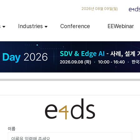
2026년 08월 09일(일)
s
Industries
Conference
EEWebinar
이름