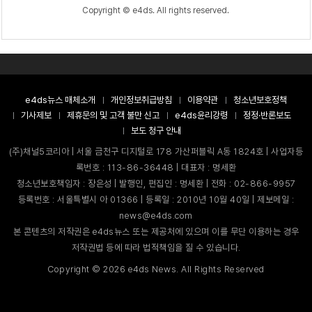
Copyright © e4ds. All rights reserved.
e4ds뉴스 매체소개
개인정보취급방침
이용약관
청소년보호정책
기사제보
제휴문의 및 고객 불만 신고
e4ds윤리강령
정정·반론보도
보도 청구 안내
(주)채널5코리아 | 서울 금천구 디지털로 178 가산퍼블릭 A동 1824호 | 사업자등
록번호 : 113-86-36448 | 대표자 : 명세환
청소년보호책임자 : 장은성 | 발행인, 편집인 : 명세환 | 전화 : 02-866-9957
등록번호 : 서울특별시 아 01366 | 등록일 : 2010년 10월 40일 | 제보메일 :
news@e4ds.com
본 콘텐츠의 저작권은 e4ds뉴스 또는 제공처에 있으며 이를 무단 이용하는 경우
저작권법 등에 따라 법적책임을 질 수 있습니다.
Copyright ©
2026
e4ds News. All Rights Reserved