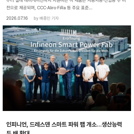
부터 실내 내비게이션까지 지원하는 이 제품은 자동차용·산업용 두 버
전으로 제공되며, CCC·Aliro·FiRa 등 주요 표준...
2026.07.16
by
배종인 기자
인피니언, 드레스덴 스마트 파워 팹 개소…생산능력
두 배 확대