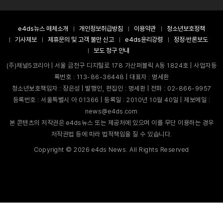
e4ds뉴스 매체소개
개인정보취급방침
이용약관
청소년보호정책
기사제보
제휴문의 및 고객 불만 신고
e4ds윤리강령
정정·반론보도
보도 청구 안내
(주)채널5코리아 | 서울 금천구 디지털로 178 가산퍼블릭 A동 1824호 | 사업자등
록번호 : 113-86-36448 | 대표자 : 명세환
청소년보호책임자 : 장은성 | 발행인, 편집인 : 명세환 | 전화 : 02-866-9957
등록번호 : 서울특별시 아 01366 | 등록일 : 2010년 10월 40일 | 제보메일 :
news@e4ds.com
본 콘텐츠의 저작권은 e4ds뉴스 또는 제공처에 있으며 이를 무단 이용하는 경우
저작권법 등에 따라 법적책임을 질 수 있습니다.
Copyright ©
2026
e4ds News. All Rights Reserved