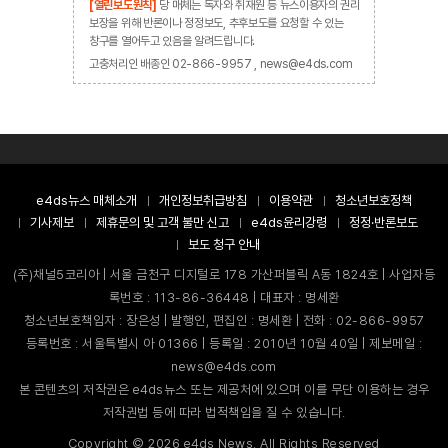
[열린보도원칙]
당 매체는 독자와 취재원 등 뉴스이용자의 권리
보장을 위해 반론이나 정정보도, 추후보도를 요청할 수 있는
창구를 열어두고 있음을 알려드립니다.
고충처리인 배종인 02-866-9957 , news@e4ds.com
e4ds뉴스 매체소개
개인정보취급방침
이용약관
청소년보호정책
기사제보
제휴문의 및 고객 불만 신고
e4ds윤리강령
정정·반론보도
보도 청구 안내
(주)채널5코리아 | 서울 금천구 디지털로 178 가산퍼블릭 A동 1824호 | 사업자등
록번호 : 113-86-36448 | 대표자 : 명세환
청소년보호책임자 : 장은성 | 발행인, 편집인 : 명세환 | 전화 : 02-866-9957
등록번호 : 서울특별시 아 01366 | 등록일 : 2010년 10월 40일 | 제보메일 :
news@e4ds.com
본 콘텐츠의 저작권은 e4ds뉴스 또는 제공처에 있으며 이를 무단 이용하는 경우
저작권법 등에 따라 법적책임을 질 수 있습니다.
Copyright ©
2026
e4ds News. All Rights Reserved