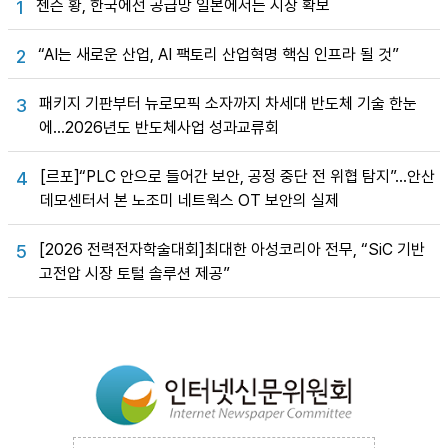
젠슨 황, 한국에선 공급망 일본에서는 시장 확보
1
“AI는 새로운 산업, AI 팩토리 산업혁명 핵심 인프라 될 것”
2
패키지 기판부터 뉴로모픽 소자까지 차세대 반도체 기술 한눈
3
에…2026년도 반도체사업 성과교류회
[르포]“PLC 안으로 들어간 보안, 공정 중단 전 위협 탐지”…안산
4
데모센터서 본 노조미 네트웍스 OT 보안의 실제
[2026 전력전자학술대회]최대한 아성코리아 전무, “SiC 기반
5
고전압 시장 토털 솔루션 제공”