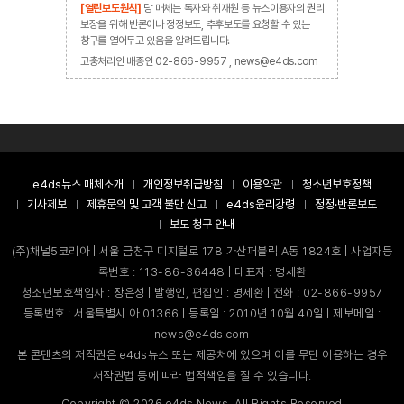
[열린보도원칙]
당 매체는 독자와 취재원 등 뉴스이용자의 권리
보장을 위해 반론이나 정정보도, 추후보도를 요청할 수 있는
창구를 열어두고 있음을 알려드립니다.
고충처리인 배종인 02-866-9957 , news@e4ds.com
e4ds뉴스 매체소개
개인정보취급방침
이용약관
청소년보호정책
기사제보
제휴문의 및 고객 불만 신고
e4ds윤리강령
정정·반론보도
보도 청구 안내
(주)채널5코리아 | 서울 금천구 디지털로 178 가산퍼블릭 A동 1824호 | 사업자등
록번호 : 113-86-36448 | 대표자 : 명세환
청소년보호책임자 : 장은성 | 발행인, 편집인 : 명세환 | 전화 : 02-866-9957
등록번호 : 서울특별시 아 01366 | 등록일 : 2010년 10월 40일 | 제보메일 :
news@e4ds.com
본 콘텐츠의 저작권은 e4ds뉴스 또는 제공처에 있으며 이를 무단 이용하는 경우
저작권법 등에 따라 법적책임을 질 수 있습니다.
Copyright ©
2026
e4ds News. All Rights Reserved