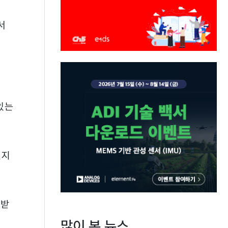
서
있는
엔지
 받
많이 본 뉴스