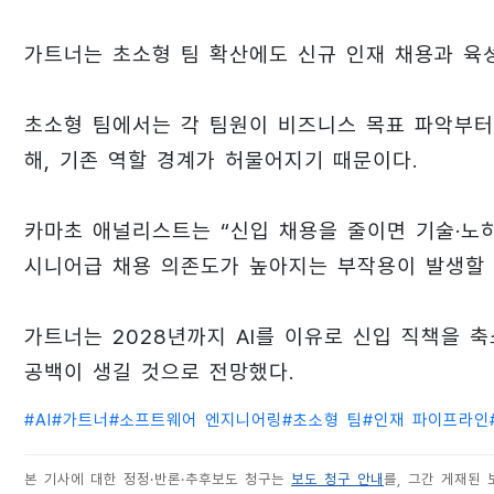
가트너는 초소형 팀 확산에도 신규 인재 채용과 육
초소형 팀에서는 각 팀원이 비즈니스 목표 파악부터 
해, 기존 역할 경계가 허물어지기 때문이다.
카마초 애널리스트는 “신입 채용을 줄이면 기술·노
시니어급 채용 의존도가 높아지는 부작용이 발생할 
가트너는 2028년까지 AI를 이유로 신입 직책을
공백이 생길 것으로 전망했다.
#
AI
#
가트너
#
소프트웨어 엔지니어링
#
초소형 팀
#
인재 파이프라인
본 기사에 대한 정정·반론·추후보도 청구는
보도 청구 안내
를, 그간 게재된