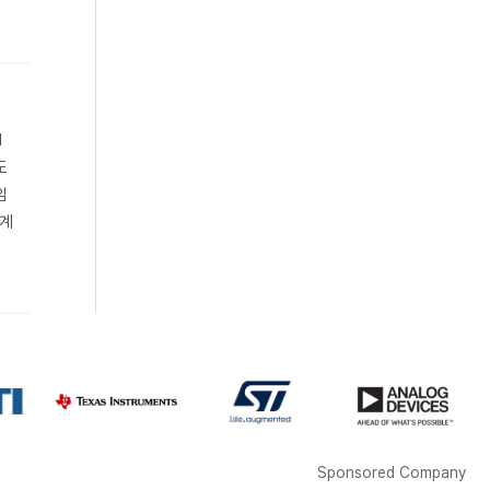
I
도
임
체계
Sponsored Company