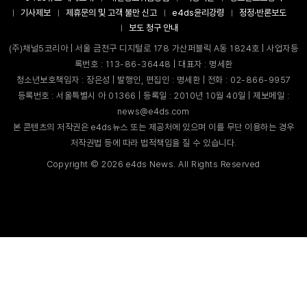
기사제보
제휴문의 및 고객 불만 신고
e4ds윤리강령
정정·반론보도
보도 청구 안내
(주)채널5코리아 | 서울 금천구 디지털로 178 가산퍼블릭 A동 1824호 | 사업자등
록번호 : 113-86-36448 | 대표자 : 명세환
청소년보호책임자 : 장은성 | 발행인, 편집인 : 명세환 | 전화 : 02-866-9957
등록번호 : 서울특별시 아 01366 | 등록일 : 2010년 10월 40일 | 제보메일 :
news@e4ds.com
본 콘텐츠의 저작권은 e4ds뉴스 또는 제공처에 있으며 이를 무단 이용하는 경우
저작권법 등에 따라 법적책임을 질 수 있습니다.
Copyright ©
2026
e4ds News. All Rights Reserved