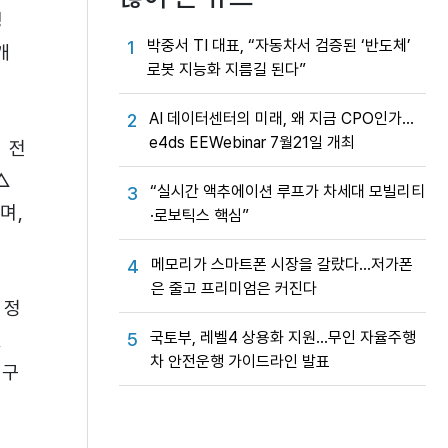
경
박중서 TI 대표, “자동차서 검증된 ‘반도체’
1
개
로봇 지능화 지름길 된다”
AI 데이터센터의 미래, 왜 지금 CPO인가…
2
e4ds EEWebinar 7월21일 개최
한 전
△
“실시간 액추에이션 루프가 차세대 모빌리티
3
며,
·로보틱스 핵심”
메모리가 스마트폰 시장을 갈랐다…저가폰
4
은 줄고 프리미엄은 커진다
 정
국토부, 레벨4 상용화 지원…무인 자율주행
5
,
차 안전운행 가이드라인 발표
 구