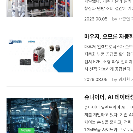
개발했다. 기존 기술과 달리
향상과 냉방 소비 절감에 기
2026.08.05
by
배종인 
마우저, 오므론 자동화
마우저 일렉트로닉스가 오므
자동화 부품 공급을 확대했다. 
센서 E2B, 소형 파워 릴레
시 선적 가능하게 공급한다.
2026.08.05
by
명세환 
슈나이더, AI 데이터
슈나이더 일렉트릭이 AI 데이
처를 개발하고 있다. 기존 
케이블 손실을 줄이고, 전력
1.2MW급 사이드카 프로토타