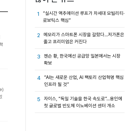
“실시간 액추에이션 루프가 차세대 모빌리티·
1
로보틱스 핵심”
메모리가 스마트폰 시장을 갈랐다…저가폰은
2
너
줄고 프리미엄은 커진다
과학
젠슨 황, 한국에선 공급망 일본에서는 시장
3
확보
“AI는 새로운 산업, AI 팩토리 산업혁명 핵심
4
인프라 될 것”
e)
있
자이스, “독일 기술을 한국 속도로”…용인에
5
첫 글로벌 반도체 이노베이션 센터 개소