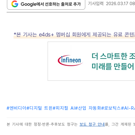
기사입력
2026.03.17 08
*본 기사는 e4ds+ 멤버십 회원에게 제공되는 유료 콘
#
엔비디아
#
디지털 트윈
#
피지컬 AI
#
산업 자동화
#
로보틱스
#
AI-
본 기사에 대한 정정·반론·추후보도 청구는
보도 청구 안내
를, 그간 게재된