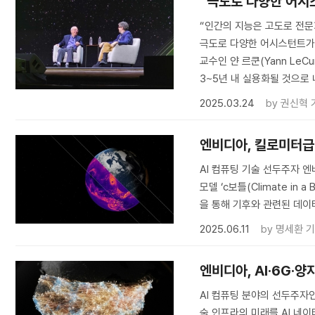
“극도로 다양한 어시
“인간의 지능은 고도로 전문
극도로 다양한 어시스턴트가 
교수인 얀 르쿤(Yann LeC
3~5년 내 실용화될 것으로
2025.03.24
by
권신혁 
엔비디아, 킬로미터급
AI 컴퓨팅 기술 선두주자 엔
모델 ‘c보틀(Climate i
을 통해 기후와 관련된 데이
2025.06.11
by
명세환 
엔비디아, AI·6G·
AI 컴퓨팅 분야의 선두주자인
술 인프라의 미래를 AI 네이티