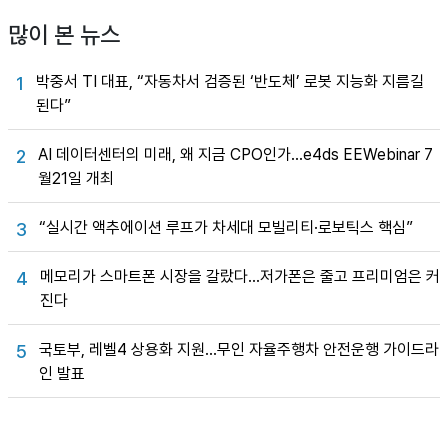
많이 본 뉴스
박중서 TI 대표, “자동차서 검증된 ‘반도체’ 로봇 지능화 지름길
1
된다”
AI 데이터센터의 미래, 왜 지금 CPO인가…e4ds EEWebinar 7
2
월21일 개최
“실시간 액추에이션 루프가 차세대 모빌리티·로보틱스 핵심”
3
메모리가 스마트폰 시장을 갈랐다…저가폰은 줄고 프리미엄은 커
4
진다
국토부, 레벨4 상용화 지원…무인 자율주행차 안전운행 가이드라
5
인 발표