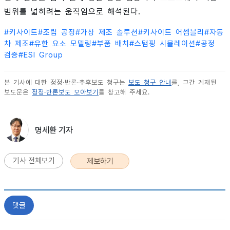
범위를 넓히려는 움직임으로 해석된다.
#
키사이트
#
조립 공정
#
가상 제조 솔루션
#
키사이트 어셈블리
#
자동
차 제조
#
유한 요소 모델링
#
부품 배치
#
스탬핑 시뮬레이션
#
공정
검증
#
ESI Group
본 기사에 대한 정정·반론·추후보도 청구는
보도 청구 안내
를, 그간 게재된
보도문은
정정·반론보도 모아보기
를 참고해 주세요.
명세환 기자
기사 전체보기
제보하기
댓글