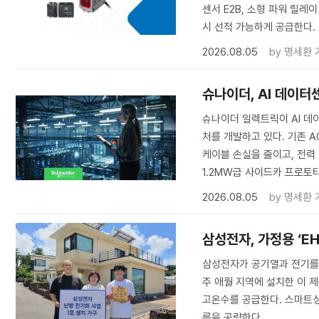
센서 E2B, 소형 파워 릴레
시 선적 가능하게 공급한다.
2026.08.05
by
명세환 
슈나이더, AI 데이터
슈나이더 일렉트릭이 AI 데이
처를 개발하고 있다. 기존 
케이블 손실을 줄이고, 전력
1.2MW급 사이드카 프로토타
2026.08.05
by
명세환 
삼성전자, 가정용 ‘E
삼성전자가 공기열과 전기를 
주 애월 지역에 설치한 이 제
고온수를 공급한다. 스마트싱
름을 공략한다.