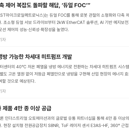
 제어 복잡도 돌파할 해답, ‘듀얼 FOC’”
s(ST, ST마이크로일렉트로닉스)는 듀얼 FOC를 통해 로봇 관절의 소형화와 다축 
 초소형 듀얼 서보 드라이브부터 2kW EtherCAT 솔루션, AI 기반 예지보
모션 제어의 성능·신뢰성·확장성을 높였다.
기자
 냉방 가능한 차세대 히트펌프 개발
터센터의 40℃ 저온 폐열을 냉방 에너지로 전환하는 차세대 히트펌프 시스
 별도 고온 열원 없이 저등급 폐열만으로 냉방을 구현해 산업 현장의 에너지 
여할 것으로 예상된다.
기자
 제품 4만 종 이상 공급
론 인더스트리얼 오토메이션과의 글로벌 유통 파트너십을 통해 4만 종 이상
현장 설치형 전원공급장치 S8NR, ToF 레이저 센서 E3AS-HF, 360° 근접