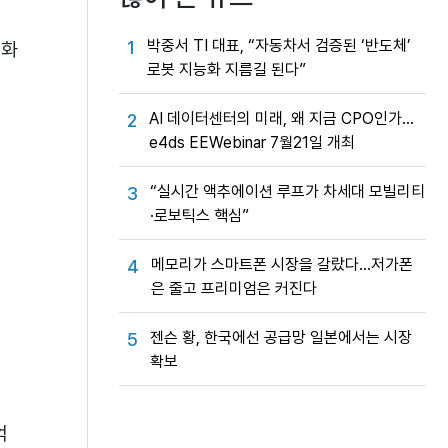
박중서 TI 대표, “자동차서 검증된 ‘반도체’
1
 화
로봇 지능화 지름길 된다”
AI 데이터센터의 미래, 왜 지금 CPO인가…
2
e4ds EEWebinar 7월21일 개최
“실시간 액추에이션 루프가 차세대 모빌리티
3
·로보틱스 핵심”
메모리가 스마트폰 시장을 갈랐다…저가폰
4
은 줄고 프리미엄은 커진다
젠슨 황, 한국에선 공급망 일본에서는 시장
5
확보
억