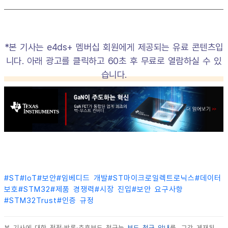
*본 기사는 e4ds+ 멤버십 회원에게 제공되는 유료 콘텐츠입
니다. 아래 광고를 클릭하고 60초 후 무료로 열람하실 수 있
습니다.
#
ST
#
IoT
#
보안
#
임베디드 개발
#
ST마이크로일렉트로닉스
#
데이터
보호
#
STM32
#
제품 경쟁력
#
시장 진입
#
보안 요구사항
#
STM32Trust
#
인증 규정
본 기사에 대한 정정·반론·추후보도 청구는
보도 청구 안내
를, 그간 게재된