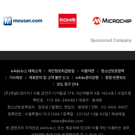
Sponsored Company
e4ds뉴스 매체소개
개인정보취급방침
이용약관
청소년보호정책
기사제보
제휴문의 및 고객 불만 신고
e4ds윤리강령
정정·반론보도
보도 청구 안내
(주)채널5코리아 | 서울 금천구 디지털로 178 가산퍼블릭 A동 1824호 | 사업자등
록번호 : 113-86-36448 | 대표자 : 명세환
청소년보호책임자 : 장은성 | 발행인, 편집인 : 명세환 | 전화 : 02-866-9957
등록번호 : 서울특별시 아 01366 | 등록일 : 2010년 10월 40일 | 제보메일 :
news@e4ds.com
본 콘텐츠의 저작권은 e4ds뉴스 또는 제공처에 있으며 이를 무단 이용하는 경우
저작권법 등에 따라 법적책임을 질 수 있습니다.