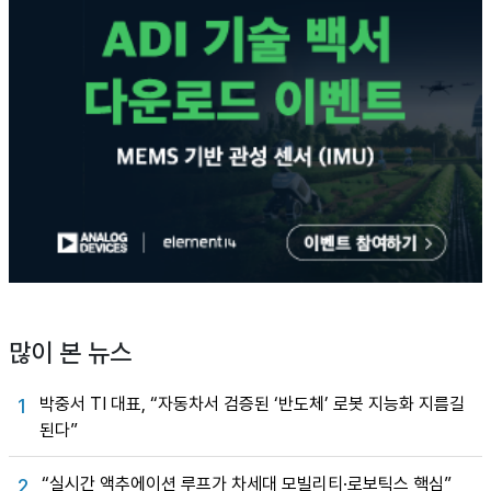
많이 본 뉴스
박중서 TI 대표, “자동차서 검증된 ‘반도체’ 로봇 지능화 지름길
1
된다”
“실시간 액추에이션 루프가 차세대 모빌리티·로보틱스 핵심”
2