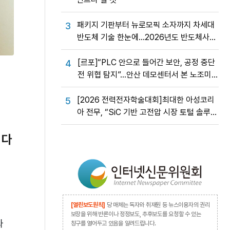
패키지 기판부터 뉴로모픽 소자까지 차세대
3
반도체 기술 한눈에…2026년도 반도체사업
성과교류회
[르포]“PLC 안으로 들어간 보안, 공정 중단
4
전 위협 탐지”…안산 데모센터서 본 노조미
네트웍스 OT 보안의 실제
[2026 전력전자학술대회]최대한 아성코리
5
아 전무, “SiC 기반 고전압 시장 토털 솔루션
제공”
싶다
[열린보도원칙]
당 매체는 독자와 취재원 등 뉴스이용자의 권리
보장을 위해 반론이나 정정보도, 추후보도를 요청할 수 있는
와
창구를 열어두고 있음을 알려드립니다.