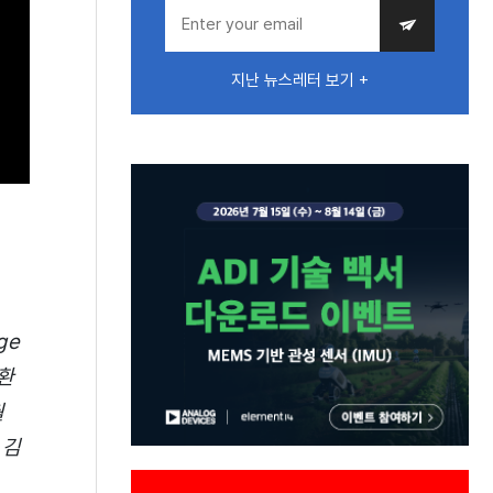
지난 뉴스레터 보기 +
ge
발환
월
 김