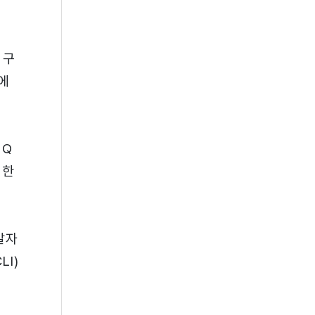
 구
등에
 Q
천한
발자
LI)