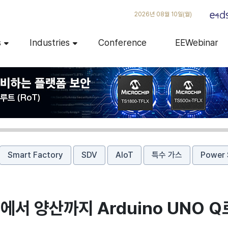
2026년 08월 10일(월)
s
Industries
Conference
EEWebinar
Smart Factory
SDV
AIoT
특수 가스
Power 
서 양산까지 Arduino UNO Q