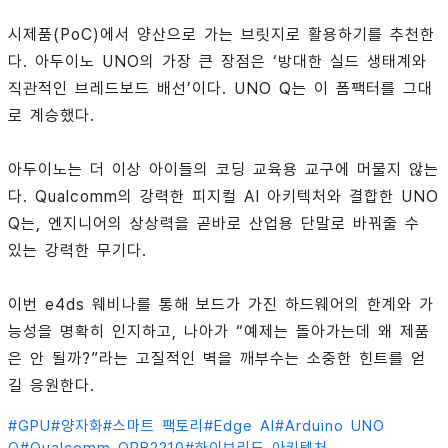
시제품(PoC)에서 양산으로 가는 브릿지로 활용하기를 추천한
다. 아두이노 UNO의 가장 큰 장점은 ‘방대한 실드 생태계와
직관적인 브레드보드 배선’이다. UNO Q는 이 폼팩터를 그대
로 계승했다.
아두이노는 더 이상 아이들의 코딩 교육용 교구에 머물지 않는
다. Qualcomm의 강력한 피지컬 AI 아키텍처와 결합한 UNO
Q는, 엔지니어의 상상력을 곧바로 산업용 단말로 바꿔줄 수
있는 강력한 무기다.
이번 e4ds 웨비나를 통해 보드가 가진 하드웨어의 한계와 가
능성을 명확히 인지하고, 나아가 “예제는 돌아가는데 왜 제품
은 안 될까?”라는 고질적인 벽을 깨부수는 소중한 힌트를 얻
길 응원한다.
#
GPU
#
양자화
#
스마트 팩토리
#
Edge AI
#
Arduino UNO
Q
#
Qualcomm QRB2210
#
하이브리드 아키텍처