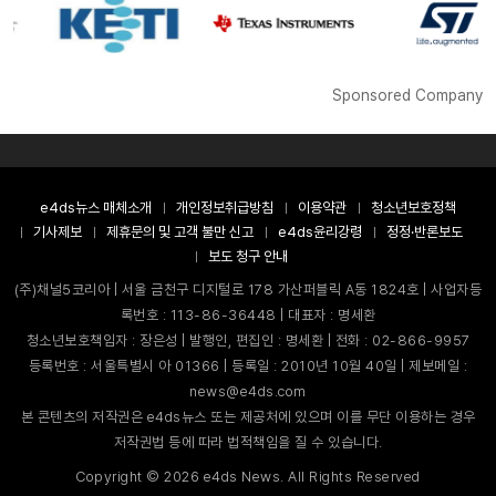
Sponsored Company
e4ds뉴스 매체소개
개인정보취급방침
이용약관
청소년보호정책
기사제보
제휴문의 및 고객 불만 신고
e4ds윤리강령
정정·반론보도
보도 청구 안내
(주)채널5코리아 | 서울 금천구 디지털로 178 가산퍼블릭 A동 1824호 | 사업자등
록번호 : 113-86-36448 | 대표자 : 명세환
청소년보호책임자 : 장은성 | 발행인, 편집인 : 명세환 | 전화 : 02-866-9957
등록번호 : 서울특별시 아 01366 | 등록일 : 2010년 10월 40일 | 제보메일 :
news@e4ds.com
본 콘텐츠의 저작권은 e4ds뉴스 또는 제공처에 있으며 이를 무단 이용하는 경우
저작권법 등에 따라 법적책임을 질 수 있습니다.
Copyright ©
2026
e4ds News. All Rights Reserved