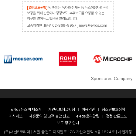
[열린보도원칙]
당 매체는 독자와 취재원 등 뉴스이용자의 권리
보장을 위해 반론이나 정정보도, 추후보도를 요청할 수 있는
창구를 열어두고 있음을 알려드립니다.
고충처리인 배종인 02-866-9957 , news@e4ds.com
Sponsored Company
e4ds뉴스 매체소개
개인정보취급방침
이용약관
청소년보호정책
기사제보
제휴문의 및 고객 불만 신고
e4ds윤리강령
정정·반론보도
보도 청구 안내
(주)채널5코리아 | 서울 금천구 디지털로 178 가산퍼블릭 A동 1824호 | 사업자등