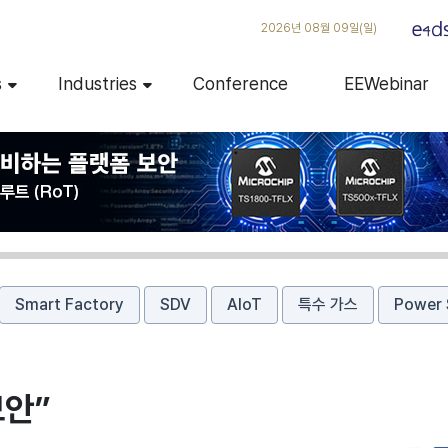
2026년 08월 09일(일)
s
Industries
Conference
EEWebinar
Smart Factory
SDV
AIoT
특수 가스
Power 
보안”