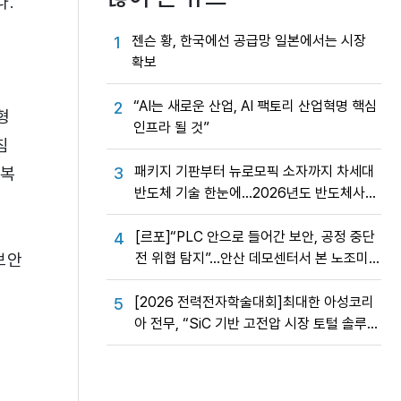
다.
젠슨 황, 한국에선 공급망 일본에서는 시장
1
확보
“AI는 새로운 산업, AI 팩토리 산업혁명 핵심
2
형
인프라 될 것”
침
패키지 기판부터 뉴로모픽 소자까지 차세대
 복
3
반도체 기술 한눈에…2026년도 반도체사업
성과교류회
[르포]“PLC 안으로 들어간 보안, 공정 중단
4
보안
전 위협 탐지”…안산 데모센터서 본 노조미
네트웍스 OT 보안의 실제
[2026 전력전자학술대회]최대한 아성코리
5
아 전무, “SiC 기반 고전압 시장 토털 솔루션
제공”