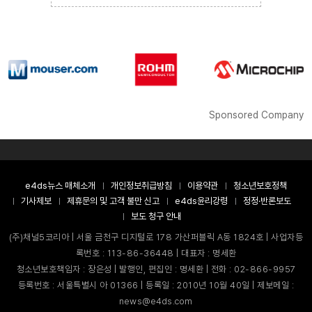
Sponsored Company
e4ds뉴스 매체소개
개인정보취급방침
이용약관
청소년보호정책
기사제보
제휴문의 및 고객 불만 신고
e4ds윤리강령
정정·반론보도
보도 청구 안내
(주)채널5코리아 | 서울 금천구 디지털로 178 가산퍼블릭 A동 1824호 | 사업자등
록번호 : 113-86-36448 | 대표자 : 명세환
청소년보호책임자 : 장은성 | 발행인, 편집인 : 명세환 | 전화 : 02-866-9957
등록번호 : 서울특별시 아 01366 | 등록일 : 2010년 10월 40일 | 제보메일 :
news@e4ds.com