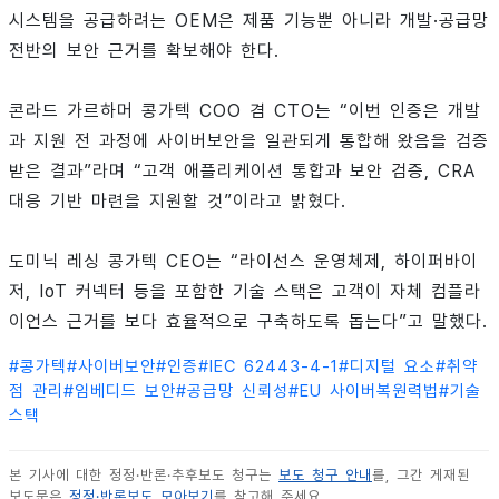
시스템을 공급하려는 OEM은 제품 기능뿐 아니라 개발·공급망
전반의 보안 근거를 확보해야 한다.
콘라드 가르하머 콩가텍 COO 겸 CTO는 “이번 인증은 개발
과 지원 전 과정에 사이버보안을 일관되게 통합해 왔음을 검증
받은 결과”라며 “고객 애플리케이션 통합과 보안 검증, CRA
대응 기반 마련을 지원할 것”이라고 밝혔다.
도미닉 레싱 콩가텍 CEO는 “라이선스 운영체제, 하이퍼바이
저, IoT 커넥터 등을 포함한 기술 스택은 고객이 자체 컴플라
이언스 근거를 보다 효율적으로 구축하도록 돕는다”고 말했다.
#
콩가텍
#
사이버보안
#
인증
#
IEC 62443-4-1
#
디지털 요소
#
취약
점 관리
#
임베디드 보안
#
공급망 신뢰성
#
EU 사이버복원력법
#
기술
스택
본 기사에 대한 정정·반론·추후보도 청구는
보도 청구 안내
를, 그간 게재된
보도문은
정정·반론보도 모아보기
를 참고해 주세요.