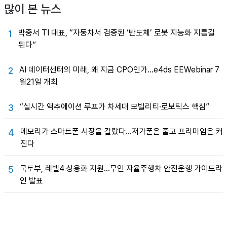
많이 본 뉴스
박중서 TI 대표, “자동차서 검증된 ‘반도체’ 로봇 지능화 지름길
1
된다”
AI 데이터센터의 미래, 왜 지금 CPO인가…e4ds EEWebinar 7
2
월21일 개최
“실시간 액추에이션 루프가 차세대 모빌리티·로보틱스 핵심”
3
메모리가 스마트폰 시장을 갈랐다…저가폰은 줄고 프리미엄은 커
4
진다
국토부, 레벨4 상용화 지원…무인 자율주행차 안전운행 가이드라
5
인 발표