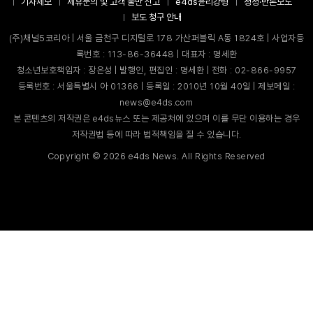
기사제보
제휴문의 및 고객 불만 신고
e4ds윤리강령
정정·반론보도
보도 청구 안내
(주)채널5코리아 | 서울 금천구 디지털로 178 가산퍼블릭 A동 1824호 | 사업자등
록번호 : 113-86-36448 | 대표자 : 명세환
청소년보호책임자 : 장은성 | 발행인, 편집인 : 명세환 | 전화 : 02-866-9957
등록번호 : 서울특별시 아 01366 | 등록일 : 2010년 10월 40일 | 제보메일 :
news@e4ds.com
본 콘텐츠의 저작권은 e4ds뉴스 또는 제공처에 있으며 이를 무단 이용하는 경우
저작권법 등에 따라 법적책임을 질 수 있습니다.
Copyright ©
2026
e4ds News. All Rights Reserved