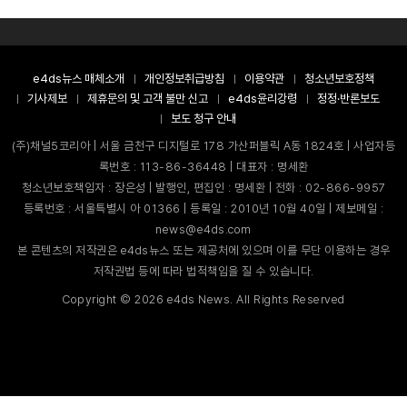
e4ds뉴스 매체소개
개인정보취급방침
이용약관
청소년보호정책
기사제보
제휴문의 및 고객 불만 신고
e4ds윤리강령
정정·반론보도
보도 청구 안내
(주)채널5코리아 | 서울 금천구 디지털로 178 가산퍼블릭 A동 1824호 | 사업자등
록번호 : 113-86-36448 | 대표자 : 명세환
청소년보호책임자 : 장은성 | 발행인, 편집인 : 명세환 | 전화 : 02-866-9957
등록번호 : 서울특별시 아 01366 | 등록일 : 2010년 10월 40일 | 제보메일 :
news@e4ds.com
본 콘텐츠의 저작권은 e4ds뉴스 또는 제공처에 있으며 이를 무단 이용하는 경우
저작권법 등에 따라 법적책임을 질 수 있습니다.
Copyright ©
2026
e4ds News. All Rights Reserved