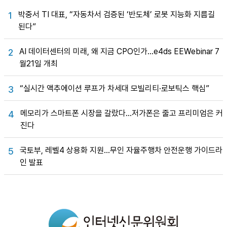
박중서 TI 대표, “자동차서 검증된 ‘반도체’ 로봇 지능화 지름길
1
된다”
AI 데이터센터의 미래, 왜 지금 CPO인가…e4ds EEWebinar 7
2
월21일 개최
“실시간 액추에이션 루프가 차세대 모빌리티·로보틱스 핵심”
3
메모리가 스마트폰 시장을 갈랐다…저가폰은 줄고 프리미엄은 커
4
진다
국토부, 레벨4 상용화 지원…무인 자율주행차 안전운행 가이드라
5
인 발표