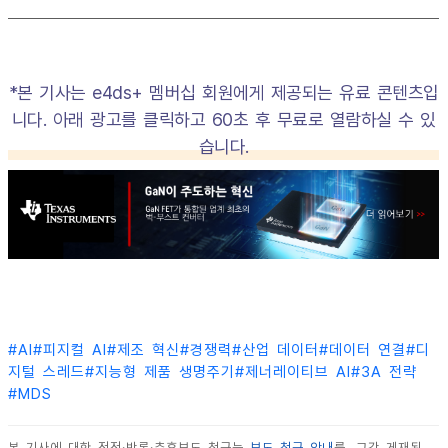
*본 기사는 e4ds+ 멤버십 회원에게 제공되는 유료 콘텐츠입
니다. 아래 광고를 클릭하고 60초 후 무료로 열람하실 수 있
습니다.
#
AI
#
피지컬 AI
#
제조 혁신
#
경쟁력
#
산업 데이터
#
데이터 연결
#
디
지털 스레드
#
지능형 제품 생명주기
#
제너레이티브 AI
#
3A 전략
#
MDS
본 기사에 대한 정정·반론·추후보도 청구는
보도 청구 안내
를, 그간 게재된