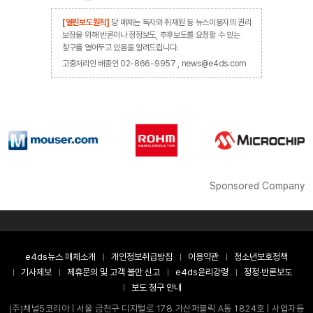
[열린보도원칙]
당 매체는 독자와 취재원 등 뉴스이용자의 권리
보장을 위해 반론이나 정정보도, 추후보도를 요청할 수 있는
창구를 열어두고 있음을 알려드립니다.
고충처리인 배종인 02-866-9957 , news@e4ds.com
Sponsored Company
e4ds뉴스 매체소개
개인정보취급방침
이용약관
청소년보호정책
기사제보
제휴문의 및 고객 불만 신고
e4ds윤리강령
정정·반론보도
보도 청구 안내
(주)채널5코리아 | 서울 금천구 디지털로 178 가산퍼블릭 A동 1824호 | 사업자등