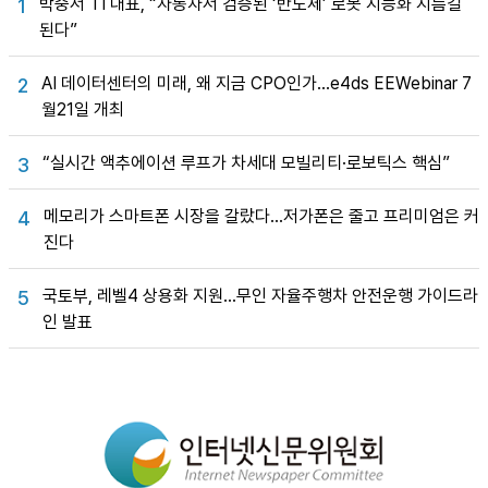
박중서 TI 대표, “자동차서 검증된 ‘반도체’ 로봇 지능화 지름길
1
된다”
AI 데이터센터의 미래, 왜 지금 CPO인가…e4ds EEWebinar 7
2
월21일 개최
“실시간 액추에이션 루프가 차세대 모빌리티·로보틱스 핵심”
3
메모리가 스마트폰 시장을 갈랐다…저가폰은 줄고 프리미엄은 커
4
진다
국토부, 레벨4 상용화 지원…무인 자율주행차 안전운행 가이드라
5
인 발표