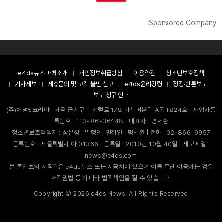
Sponsored Company
e4ds뉴스 매체소개
개인정보취급방침
이용약관
청소년보호정책
기사제보
제휴문의 및 고객 불만 신고
e4ds윤리강령
정정·반론보도
보도 청구 안내
(주)채널5코리아 | 서울 금천구 디지털로 178 가산퍼블릭 A동 1824호 | 사업자등
록번호 : 113-86-36448 | 대표자 : 명세환
청소년보호책임자 : 장은성 | 발행인, 편집인 : 명세환 | 전화 : 02-866-9957
등록번호 : 서울특별시 아 01366 | 등록일 : 2010년 10월 40일 | 제보메일 :
news@e4ds.com
본 콘텐츠의 저작권은 e4ds뉴스 또는 제공처에 있으며 이를 무단 이용하는 경우
저작권법 등에 따라 법적책임을 질 수 있습니다.
Copyright ©
2026
e4ds News. All Rights Reserved