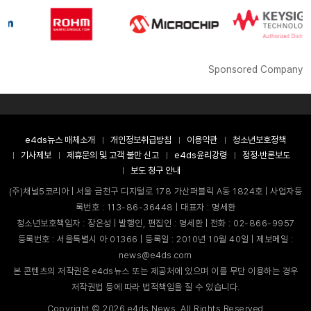
Sponsored Company
e4ds뉴스 매체소개
개인정보취급방침
이용약관
청소년보호정책
기사제보
제휴문의 및 고객 불만 신고
e4ds윤리강령
정정·반론보도
보도 청구 안내
(주)채널5코리아 | 서울 금천구 디지털로 178 가산퍼블릭 A동 1824호 | 사업자등
록번호 : 113-86-36448 | 대표자 : 명세환
청소년보호책임자 : 장은성 | 발행인, 편집인 : 명세환 | 전화 : 02-866-9957
등록번호 : 서울특별시 아 01366 | 등록일 : 2010년 10월 40일 | 제보메일 :
news@e4ds.com
본 콘텐츠의 저작권은 e4ds뉴스 또는 제공처에 있으며 이를 무단 이용하는 경우
저작권법 등에 따라 법적책임을 질 수 있습니다.
Copyright ©
2026
e4ds News. All Rights Reserved