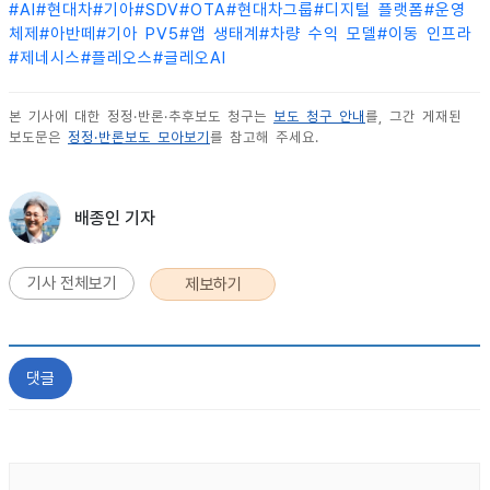
#
AI
#
현대차
#
기아
#
SDV
#
OTA
#
현대차그룹
#
디지털 플랫폼
#
운영
체제
#
아반떼
#
기아 PV5
#
앱 생태계
#
차량 수익 모델
#
이동 인프라
#
제네시스
#
플레오스
#
글레오AI
본 기사에 대한 정정·반론·추후보도 청구는
보도 청구 안내
를, 그간 게재된
보도문은
정정·반론보도 모아보기
를 참고해 주세요.
배종인 기자
기사 전체보기
제보하기
댓글