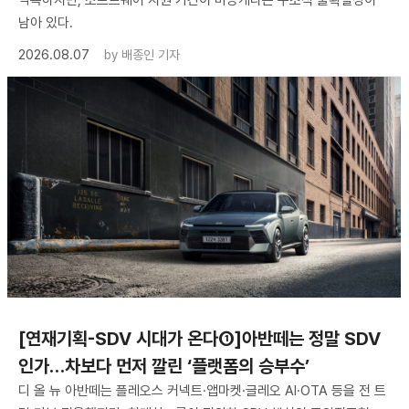
남아 있다.
2026.08.07
by
배종인 기자
[연재기획-SDV 시대가 온다①]아반떼는 정말 SDV
인가…차보다 먼저 깔린 ‘플랫폼의 승부수’
디 올 뉴 아반떼는 플레오스 커넥트·앱마켓·글레오 AI·OTA 등을 전 트