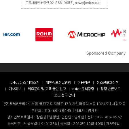
고충처리인 배종인 02-866-9957 , news@e4ds.com
Sponsored Company
e4ds뉴스 매체소개
개인정보취급방침
이용약관
청소년보호정책
기사제보
제휴문의 및 고객 불만 신고
e4ds윤리강령
정정·반론보도
보도 청구 안내
(주)채널5코리아 | 서울 금천구 디지털로 178 가산퍼블릭 A동 1824호 | 사업자등
록번호 : 113-86-36448 | 대표자 : 명세환
청소년보호책임자 : 장은성 | 발행인, 편집인 : 명세환 | 전화 : 02-866-9957
등록번호 : 서울특별시 아 01366 | 등록일 : 2010년 10월 40일 | 제보메일 :