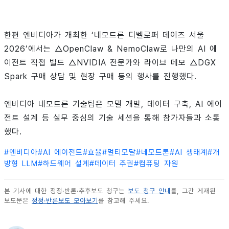
한편 엔비디아가 개최한 ‘네모트론 디벨로퍼 데이즈 서울
2026’에서는 △OpenClaw & NemoClaw로 나만의 AI 에
이전트 직접 빌드 △NVIDIA 전문가와 라이브 데모 △DGX
Spark 구매 상담 및 현장 구매 등의 행사를 진행했다.
엔비디아 네모트론 기술팀은 모델 개발, 데이터 구축, AI 에이
전트 설계 등 실무 중심의 기술 세션을 통해 참가자들과 소통
했다.
#
엔비디아
#
AI 에이전트
#
효율
#
멀티모달
#
네모트론
#
AI 생태계
#
개
방형 LLM
#
하드웨어 설계
#
데이터 주권
#
컴퓨팅 자원
본 기사에 대한 정정·반론·추후보도 청구는
보도 청구 안내
를, 그간 게재된
보도문은
정정·반론보도 모아보기
를 참고해 주세요.