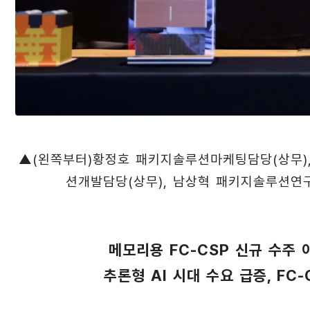
▲(왼쪽부터)황정호 패키지솔루션마케팅담당(상무)
션개발담당(상무), 남상혁 패키지솔루션연
메모리용 FC-CSP 신규 수주
추론형 AI 시대 수요 급증, FC