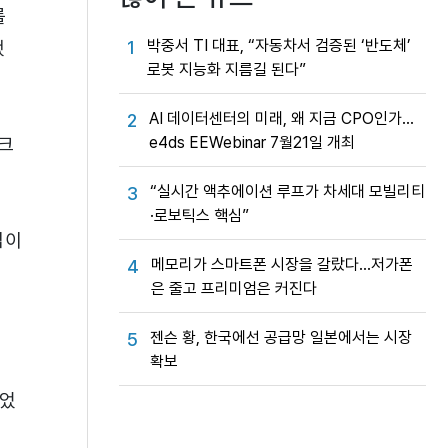
를
박중서 TI 대표, “자동차서 검증된 ‘반도체’
1
했
로봇 지능화 지름길 된다”
AI 데이터센터의 미래, 왜 지금 CPO인가…
2
e4ds EEWebinar 7월21일 개최
크
“실시간 액추에이션 루프가 차세대 모빌리티
3
·로보틱스 핵심”
업이
메모리가 스마트폰 시장을 갈랐다…저가폰
4
은 줄고 프리미엄은 커진다
젠슨 황, 한국에선 공급망 일본에서는 시장
5
확보
늘었