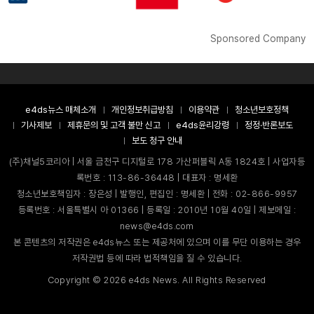
Sponsored Company
e4ds뉴스 매체소개
개인정보취급방침
이용약관
청소년보호정책
기사제보
제휴문의 및 고객 불만 신고
e4ds윤리강령
정정·반론보도
보도 청구 안내
(주)채널5코리아 | 서울 금천구 디지털로 178 가산퍼블릭 A동 1824호 | 사업자등
록번호 : 113-86-36448 | 대표자 : 명세환
청소년보호책임자 : 장은성 | 발행인, 편집인 : 명세환 | 전화 : 02-866-9957
등록번호 : 서울특별시 아 01366 | 등록일 : 2010년 10월 40일 | 제보메일 :
news@e4ds.com
본 콘텐츠의 저작권은 e4ds뉴스 또는 제공처에 있으며 이를 무단 이용하는 경우
저작권법 등에 따라 법적책임을 질 수 있습니다.
Copyright ©
2026
e4ds News. All Rights Reserved