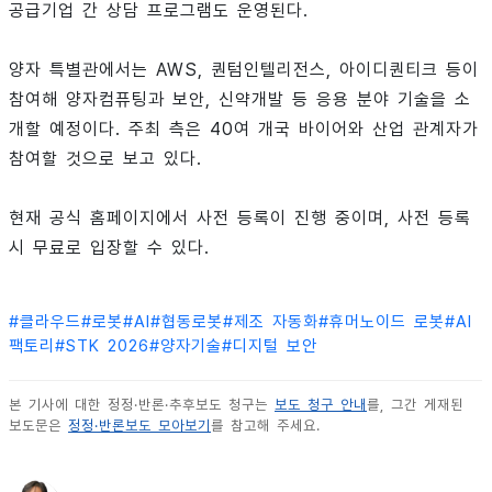
공급기업 간 상담 프로그램도 운영된다.
양자 특별관에서는 AWS, 퀀텀인텔리전스, 아이디퀀티크 등이
참여해 양자컴퓨팅과 보안, 신약개발 등 응용 분야 기술을 소
개할 예정이다. 주최 측은 40여 개국 바이어와 산업 관계자가
참여할 것으로 보고 있다.
현재 공식 홈페이지에서 사전 등록이 진행 중이며, 사전 등록
시 무료로 입장할 수 있다.
#
클라우드
#
로봇
#
AI
#
협동로봇
#
제조 자동화
#
휴머노이드 로봇
#
AI
팩토리
#
STK 2026
#
양자기술
#
디지털 보안
본 기사에 대한 정정·반론·추후보도 청구는
보도 청구 안내
를, 그간 게재된
보도문은
정정·반론보도 모아보기
를 참고해 주세요.