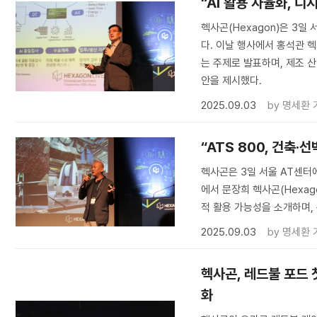
“AI 활용 자율화, 디
헥사곤(Hexagon)은 3일
다. 이날 행사에서 홍석관 
는 주제로 발표하며, 제조 산
안을 제시했다.
2025.09.03
by
명세환 
“ATS 800, 건축
헥사곤은 3일 서울 AT센터에
에서 문장희 헥사곤(Hexagon
적 활용 가능성을 소개하며,
2025.09.03
by
명세환 
헥사곤, 레드불 포드 
화