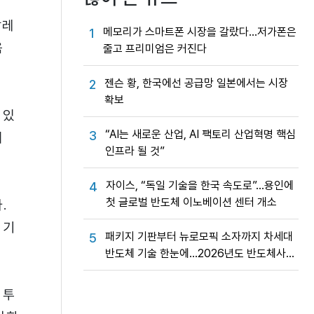
말레
메모리가 스마트폰 시장을 갈랐다…저가폰은
1
움
줄고 프리미엄은 커진다
젠슨 황, 한국에선 공급망 일본에서는 시장
2
확보
 있
“AI는 새로운 산업, AI 팩토리 산업혁명 핵심
3
시
인프라 될 것”
자이스, “독일 기술을 한국 속도로”…용인에
4
첫 글로벌 반도체 이노베이션 센터 개소
.
 기
패키지 기판부터 뉴로모픽 소자까지 차세대
5
반도체 기술 한눈에…2026년도 반도체사업
성과교류회
 투