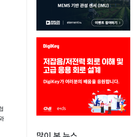
협
와
많이 본 뉴스