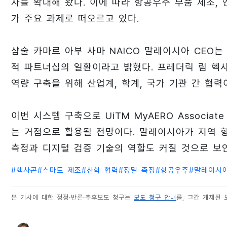
자를 확대해 왔다. 이에 따라 항공우주 부품 제조,
가 주요 과제로 떠오르고 있다.
샴술 카마르 아부 사마 NAICO 말레이시아 CEO
적 파트너십의 일환이라고 밝혔다. 프레더릭 림 헥사
역량 구축을 위해 산업계, 학계, 국가 기관 간 협
이번 시스템 구축으로 UiTM MyAERO Associa
는 거점으로 활용될 전망이다. 말레이시아가 지역 
측정과 디지털 검증 기술의 역할도 커질 것으로 보
#
헥사곤
#
스마트 제조
#
산학 협력
#
정밀 측정
#
항공우주
#
말레이시
본 기사에 대한 정정·반론·추후보도 청구는
보도 청구 안내
를, 그간 게재된