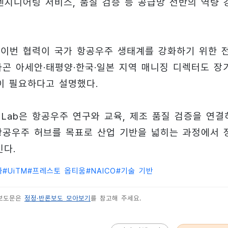
 엔지니어링 서비스, 품질 검증 등 공급망 전반의 역량 
는 이번 협력이 국가 항공우주 생태계를 강화하기 위한 
곤 아세안·태평양·한국·일본 지역 매니징 디렉터도 장
력이 필요하다고 설명했다.
te Lab은 항공우주 연구와 교육, 제조 품질 검증을 연결
항공우주 허브를 목표로 산업 기반을 넓히는 과정에서 
인다.
아
#
UiTM
#
프레스토 옵티움
#
NAICO
#
기술 기반
 보도문은
정정·반론보도 모아보기
를 참고해 주세요.