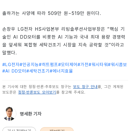
출하가는 사양에 따라 509만 원~519만 원이다.
손창우 LG전자 HS사업본부 리빙솔루션사업부장은 “핵심 기
술인 AI DD모터를 비롯한 AI 기능과 국내 최대 용량 경쟁력
을 앞세워 복합형 세탁건조기 시장을 지속 공략할 것”이라고
말했다.
#
LG전자
#
인공지능
#
히트펌프
#
모터제어
#
가전
#
워시타워
#
워시콤보
#
AI DD모터
#
세탁건조기
#
에너지효율
본 기사에 대한 정정·반론·추후보도 청구는
보도 청구 안내
를, 그간 게재된
보도문은
정정·반론보도 모아보기
를 참고해 주세요.
명세환 기자