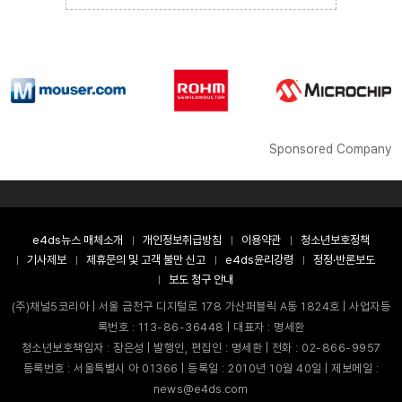
Sponsored Company
e4ds뉴스 매체소개
개인정보취급방침
이용약관
청소년보호정책
기사제보
제휴문의 및 고객 불만 신고
e4ds윤리강령
정정·반론보도
보도 청구 안내
(주)채널5코리아 | 서울 금천구 디지털로 178 가산퍼블릭 A동 1824호 | 사업자등
록번호 : 113-86-36448 | 대표자 : 명세환
청소년보호책임자 : 장은성 | 발행인, 편집인 : 명세환 | 전화 : 02-866-9957
등록번호 : 서울특별시 아 01366 | 등록일 : 2010년 10월 40일 | 제보메일 :
news@e4ds.com