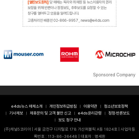
[열린보도원칙]
당 매체는 독자와 취재원 등 뉴스이용자의 권리
보장을 위해 반론이나 정정보도, 추후보도를 요청할 수 있는
창구를 열어두고 있음을 알려드립니다.
고충처리인 배종인 02-866-9957 , news@e4ds.com
Sponsored Company
e4ds뉴스 매체소개
개인정보취급방침
이용약관
청소년보호정책
기사제보
제휴문의 및 고객 불만 신고
e4ds윤리강령
정정·반론보도
보도 청구 안내
(주)채널5코리아 | 서울 금천구 디지털로 178 가산퍼블릭 A동 1824호 | 사업자등
록번호 : 113-86-36448 | 대표자 : 명세환