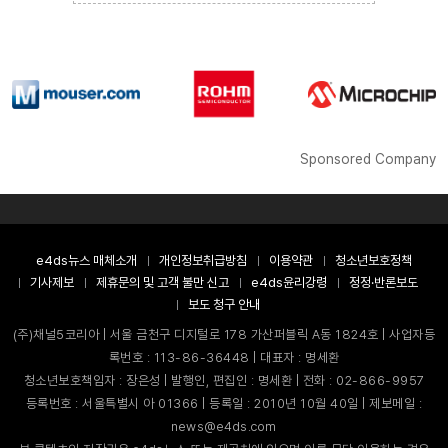
Sponsored Company
e4ds뉴스 매체소개
개인정보취급방침
이용약관
청소년보호정책
기사제보
제휴문의 및 고객 불만 신고
e4ds윤리강령
정정·반론보도
보도 청구 안내
(주)채널5코리아 | 서울 금천구 디지털로 178 가산퍼블릭 A동 1824호 | 사업자등
록번호 : 113-86-36448 | 대표자 : 명세환
청소년보호책임자 : 장은성 | 발행인, 편집인 : 명세환 | 전화 : 02-866-9957
등록번호 : 서울특별시 아 01366 | 등록일 : 2010년 10월 40일 | 제보메일 :
news@e4ds.com