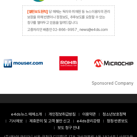
[열린보도원칙]
당 매체는 독자와 취재원 등 뉴스이용자의 권리
보장을 위해 반론이나 정정보도, 추후보도를 요청할 수 있는
창구를 열어두고 있음을 알려드립니다.
고충처리인 배종인 02-866-9957 , news@e4ds.com
Sponsored Company
e4ds뉴스 매체소개
개인정보취급방침
이용약관
청소년보호정책
기사제보
제휴문의 및 고객 불만 신고
e4ds윤리강령
정정·반론보도
보도 청구 안내
(주)채널5코리아 | 서울 금천구 디지털로 178 가산퍼블릭 A동 1824호 | 사업자등