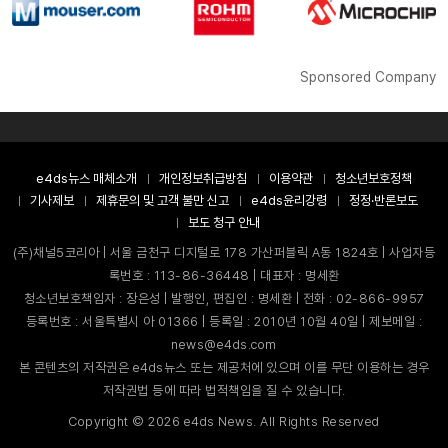
Sponsored Company
e4ds뉴스 매체소개
개인정보취급방침
이용약관
청소년보호정책
기사제보
제휴문의 및 고객 불만 신고
e4ds윤리강령
정정·반론보도
보도 청구 안내
(주)채널5코리아 | 서울 금천구 디지털로 178 가산퍼블릭 A동 1824호 | 사업자등
록번호 : 113-86-36448 | 대표자 : 명세환
청소년보호책임자 : 장은성 | 발행인, 편집인 : 명세환 | 전화 : 02-866-9957
등록번호 : 서울특별시 아 01366 | 등록일 : 2010년 10월 40일 | 제보메일 :
news@e4ds.com
본 콘텐츠의 저작권은 e4ds뉴스 또는 제공처에 있으며 이를 무단 이용하는 경우
저작권법 등에 따라 법적책임을 질 수 있습니다.
Copyright ©
2026
e4ds News. All Rights Reserved