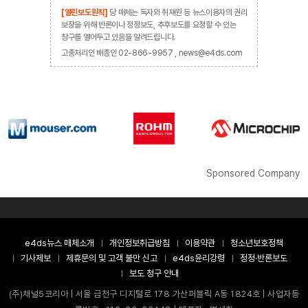
[열린보도원칙]
당 매체는 독자와 취재원 등 뉴스이용자의 권리
보장을 위해 반론이나 정정보도, 추후보도를 요청할 수 있는
창구를 열어두고 있음을 알려드립니다.
고충처리인 배종인 02-866-9957 , news@e4ds.com
Sponsored Company
e4ds뉴스 매체소개
개인정보취급방침
이용약관
청소년보호정책
기사제보
제휴문의 및 고객 불만 신고
e4ds윤리강령
정정·반론보도
보도 청구 안내
(주)채널5코리아 | 서울 금천구 디지털로 178 가산퍼블릭 A동 1824호 | 사업자등