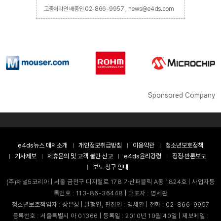
고충처리인 배종인 02-866-9957 , news@e4ds.com
Sponsored Company
e4ds뉴스 매체소개
개인정보취급방침
이용약관
청소년보호정책
기사제보
제휴문의 및 고객 불만 신고
e4ds윤리강령
정정·반론보도
보도 청구 안내
(주)채널5코리아 | 서울 금천구 디지털로 178 가산퍼블릭 A동 1824호 | 사업자등
록번호 : 113-86-36448 | 대표자 : 명세환
청소년보호책임자 : 장은성 | 발행인, 편집인 : 명세환 | 전화 : 02-866-9957
등록번호 : 서울특별시 아 01366 | 등록일 : 2010년 10월 40일 | 제보메일 :