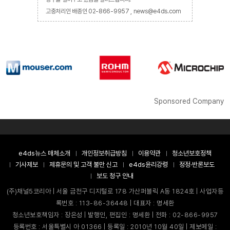
고충처리인 배종인 02-866-9957 , news@e4ds.com
Sponsored Company
e4ds뉴스 매체소개
개인정보취급방침
이용약관
청소년보호정책
기사제보
제휴문의 및 고객 불만 신고
e4ds윤리강령
정정·반론보도
보도 청구 안내
(주)채널5코리아 | 서울 금천구 디지털로 178 가산퍼블릭 A동 1824호 | 사업자등
록번호 : 113-86-36448 | 대표자 : 명세환
청소년보호책임자 : 장은성 | 발행인, 편집인 : 명세환 | 전화 : 02-866-9957
등록번호 : 서울특별시 아 01366 | 등록일 : 2010년 10월 40일 | 제보메일 :