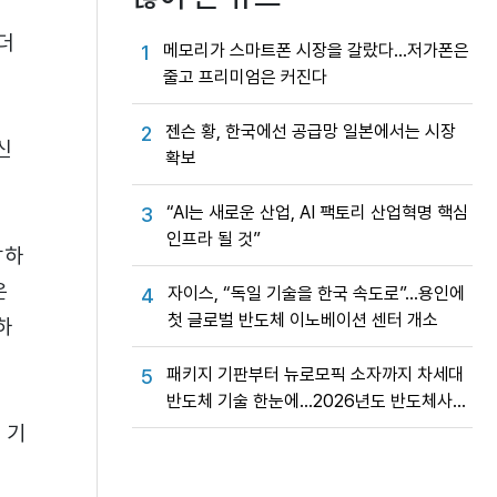
더
메모리가 스마트폰 시장을 갈랐다…저가폰은
1
줄고 프리미엄은 커진다
젠슨 황, 한국에선 공급망 일본에서는 시장
2
신
확보
“AI는 새로운 산업, AI 팩토리 산업혁명 핵심
3
인프라 될 것”
락하
은
자이스, “독일 기술을 한국 속도로”…용인에
4
첫 글로벌 반도체 이노베이션 센터 개소
하
패키지 기판부터 뉴로모픽 소자까지 차세대
5
반도체 기술 한눈에…2026년도 반도체사업
성과교류회
 기