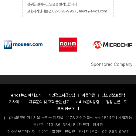
창구를 열어두고 있음을 알려드립니다.
고충처리인 배종인 02-866-9957 , news@e4ds.com
Sponsored Company
e4ds뉴스 매체소개
개인정보취급방침
이용약관
청소년보호정책
기사제보
제휴문의 및 고객 불만 신고
e4ds윤리강령
정정·반론보도
보도 청구 안내
(주)채널5코리아 | 서울 금천구 디지털로 178 가산퍼블릭 A동 1824호 | 사업자등
록번호 : 113-86-36448 | 대표자 : 명세환
청소년보호책임자 : 장은성 | 발행인, 편집인 : 명세환 | 전화 : 02-866-9957