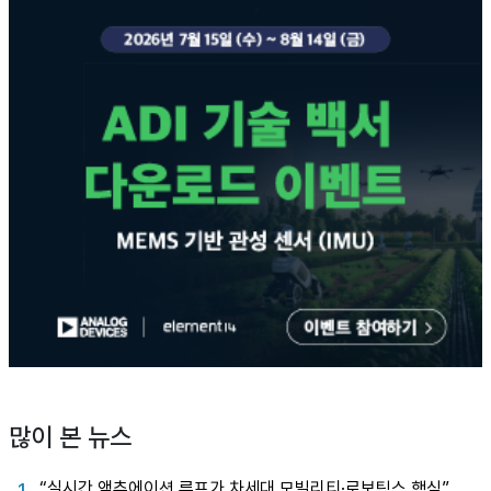
많이 본 뉴스
“실시간 액추에이션 루프가 차세대 모빌리티·로보틱스 핵심”
1