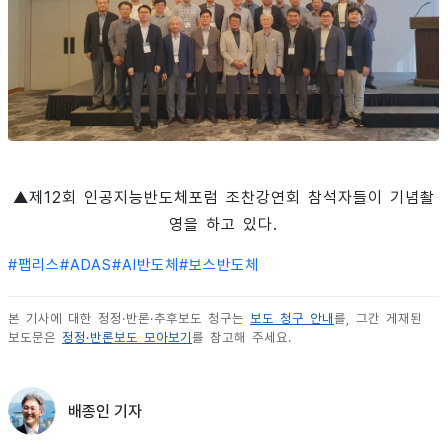
▲제12회 인공지능반도체포럼 조찬강연회 참석자들이 기념촬
영을 하고 있다.
#
팹리스
#
ADAS
#
AI반도체
#
보스반도체
본 기사에 대한 정정·반론·추후보도 청구는
보도 청구 안내
를, 그간 게재된
보도문은
정정·반론보도 모아보기
를 참고해 주세요.
배종인 기자