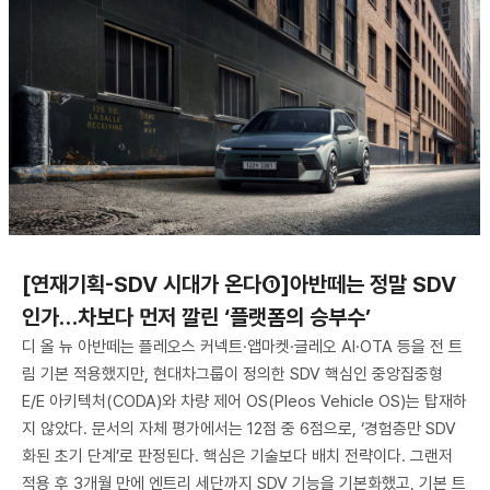
[연재기획-SDV 시대가 온다①]아반떼는 정말 SDV
인가…차보다 먼저 깔린 ‘플랫폼의 승부수’
디 올 뉴 아반떼는 플레오스 커넥트·앱마켓·글레오 AI·OTA 등을 전 트
림 기본 적용했지만, 현대차그룹이 정의한 SDV 핵심인 중앙집중형
E/E 아키텍처(CODA)와 차량 제어 OS(Pleos Vehicle OS)는 탑재하
지 않았다. 문서의 자체 평가에서는 12점 중 6점으로, ‘경험층만 SDV
화된 초기 단계’로 판정된다. 핵심은 기술보다 배치 전략이다. 그랜저
적용 후 3개월 만에 엔트리 세단까지 SDV 기능을 기본화했고, 기본 트