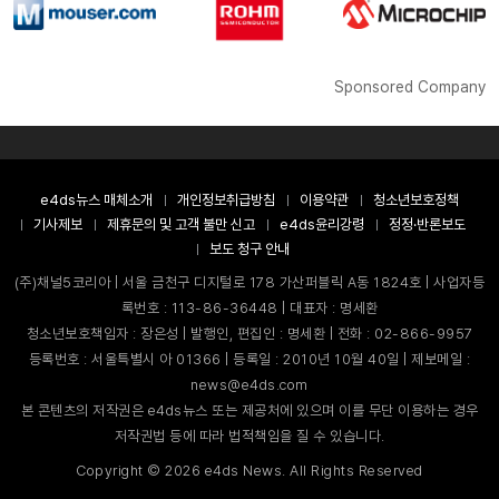
Sponsored Company
e4ds뉴스 매체소개
개인정보취급방침
이용약관
청소년보호정책
기사제보
제휴문의 및 고객 불만 신고
e4ds윤리강령
정정·반론보도
보도 청구 안내
(주)채널5코리아 | 서울 금천구 디지털로 178 가산퍼블릭 A동 1824호 | 사업자등
록번호 : 113-86-36448 | 대표자 : 명세환
청소년보호책임자 : 장은성 | 발행인, 편집인 : 명세환 | 전화 : 02-866-9957
등록번호 : 서울특별시 아 01366 | 등록일 : 2010년 10월 40일 | 제보메일 :
news@e4ds.com
본 콘텐츠의 저작권은 e4ds뉴스 또는 제공처에 있으며 이를 무단 이용하는 경우
저작권법 등에 따라 법적책임을 질 수 있습니다.
Copyright ©
2026
e4ds News. All Rights Reserved